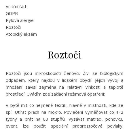
Vnitřní řád
GDPR
Pylová alergie
Roztoči
Atopický ekzém
Roztoči
Roztoči jsou mikroskopičtí členovci. Živí se biologickým
odpadem, který najdou v lidském obydlí. Jejich vývoj a
množení závisí zejména na relativní vlhkosti a teplotě
prostředí. Uvádím zde základní režimová opatření:
V bytě mít co nejméně textilií, hlavně v místnosti, kde se
spí. Utírat prach na mokro. Povlečení vyměňovat co 1-2
týdny a prát na 60 stupňů. Vysávat matraci, pohovku,
event. lze použít speciální protiroztočové povlaky.